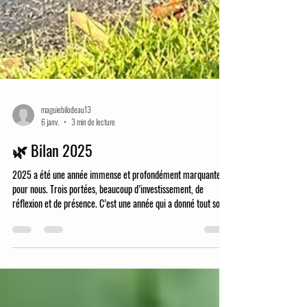
maguiebilodeau13
6 janv.
3 min de lecture
🌿 Bilan 2025
2025 a été une année immense et profondément marquante
pour nous. Trois portées, beaucoup d’investissement, de
réflexion et de présence. C’est une année qui a donné tout son
sens au terme élevage familial, puisque chaque membre de
notre famille a participé de très près à la réussite de nos
portées planifiées. Sans cette implication collective, rien de ce
que nous faisons ne serait possible. Cette année m’a aussi