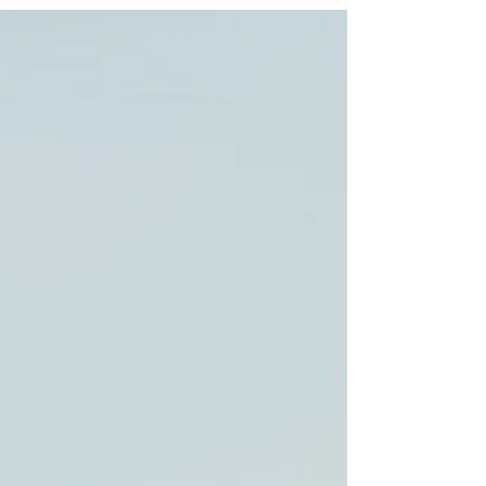
ces petits acariens peuvent transmettre des maladies comme
la maladie de Lyme, et il est tout à fait normal que cela inquiète
de nombreux propriétaires de chiens. Dans cet article
bienveillant et sans jugement, je vous invite à réfléchir aux
gestes préventifs à adopter car aucun traitement, chimique ou
naturel, n’est efficace à 100 % et à considérer les enjeux
éthiques et sanitaires avant de choisir la meilleure